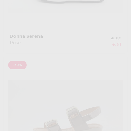
Donna Serena
€ 85
Rose
€ 51
-30%