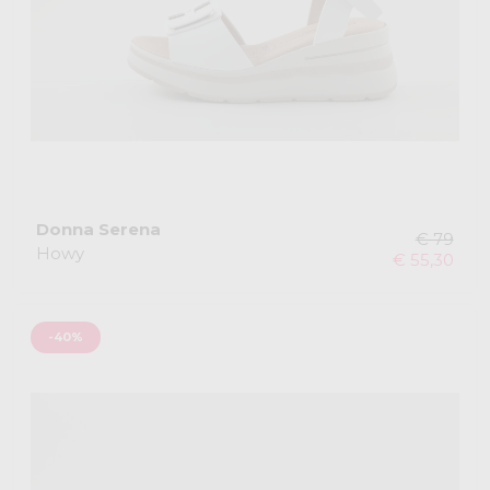
Donna Serena
€ 79
Howy
€ 55,30
-40%