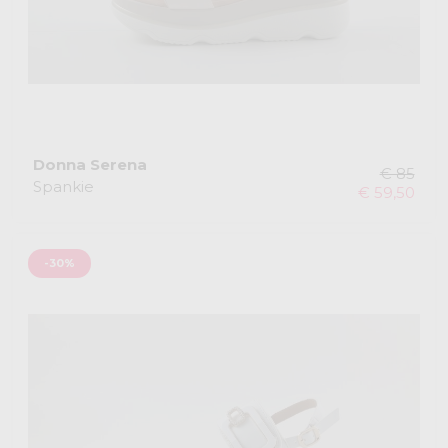
Donna Serena
€ 85
Spankie
€ 59,50
-30%