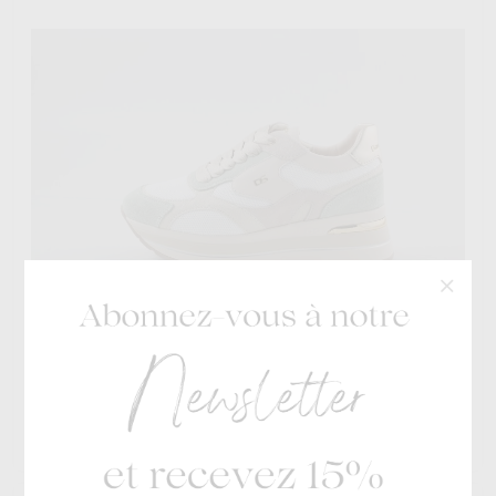
Donna Serena
€ 95
Rebecca
€ 57