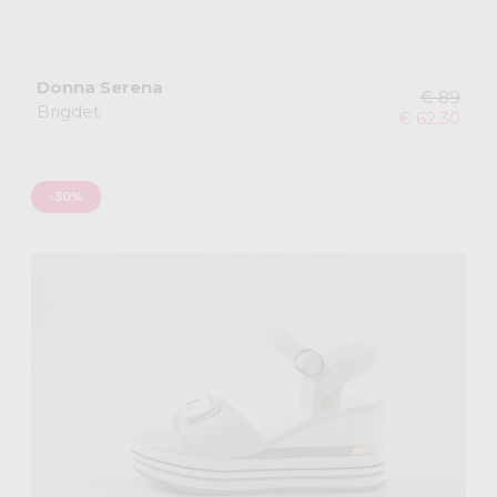
Donna Serena
€ 89
Brigdet
€ 62,30
-30%