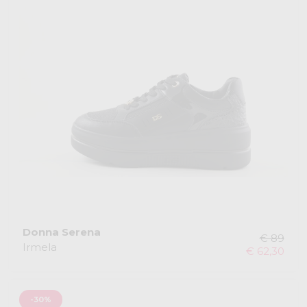
Donna Serena
€ 89
Irmela
€ 62,30
-30%