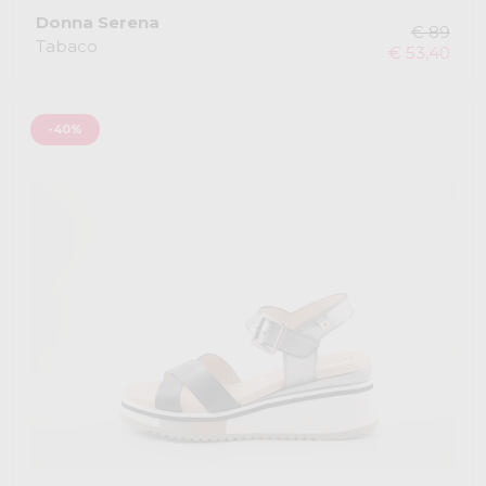
Donna Serena
€ 89
Tabaco
€ 53,40
-40%