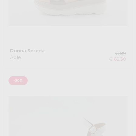
Donna Serena
€ 89
Able
€ 62,30
-30%