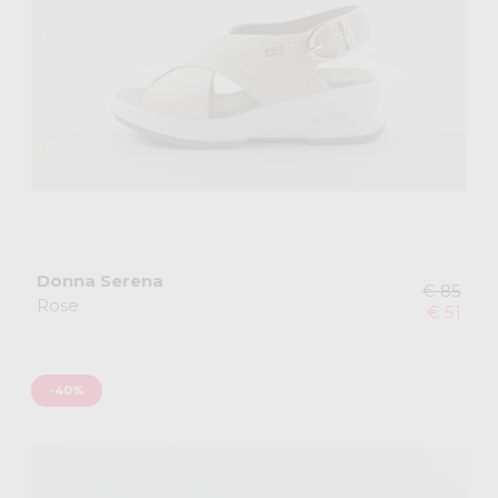
Donna Serena
€ 85
Rose
€ 51
-40%