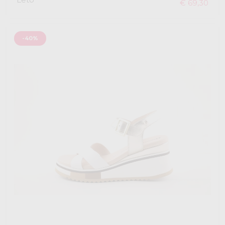
€ 69,30
-40%