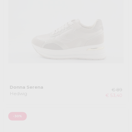
Donna Serena
€ 89
Hedwig
€ 53,40
-30%