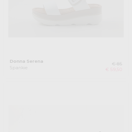
Donna Serena
€ 85
Spankie
€ 59,50