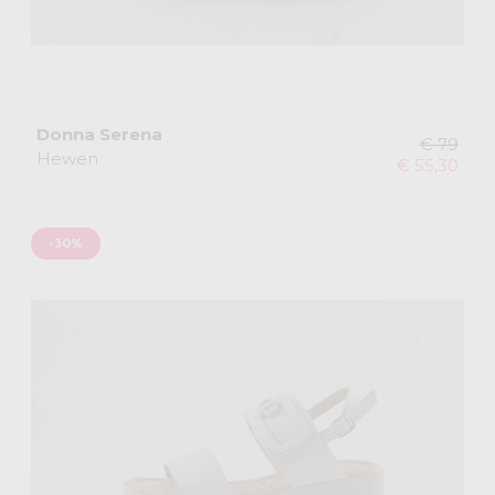
Donna Serena
€ 79
Hewen
€ 55,30
-30%