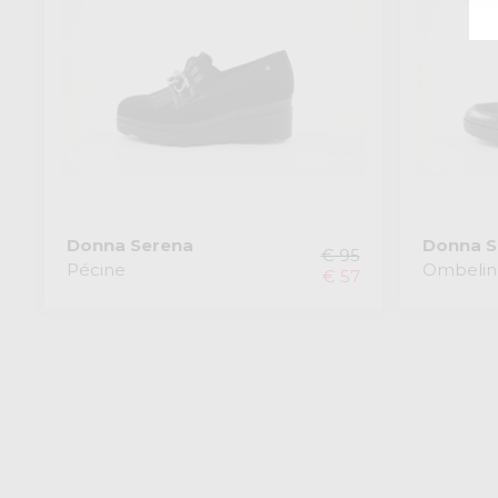
Donna Serena
Donna S
€ 95
Pécine
Ombelin
€ 57