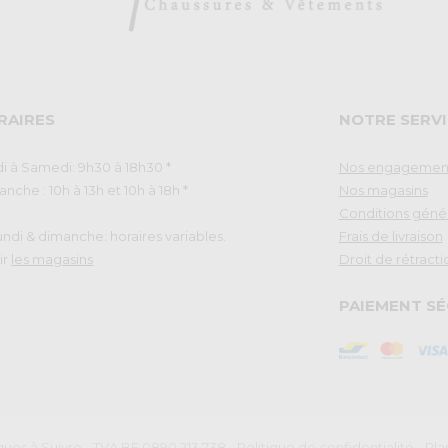
RAIRES
NOTRE SERVI
i à Samedi: 9h30 à 18h30 *
Nos engagemen
nche : 10h à 13h et 10h à 18h *
Nos magasins
Conditions géné
Lundi & dimanche: horaires variables.
Frais de livraison
ir
les magasins
Droit de rétracti
PAIEMENT SÉ
ues à Suivre - TVA BE 0890.213.738
-
Politique de confidentialité
-
Pla