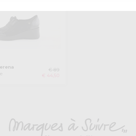
erena
€ 89
e
€ 44,50