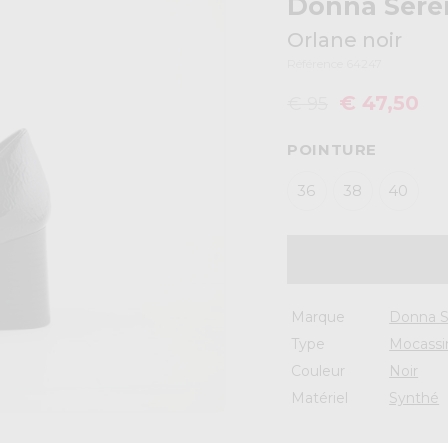
Donna Sere
Orlane noir
Référence 64247
€ 47,50
€ 95
POINTURE
36
38
40
Marque
Donna S
Type
Mocassi
Couleur
Noir
Matériel
Synthé