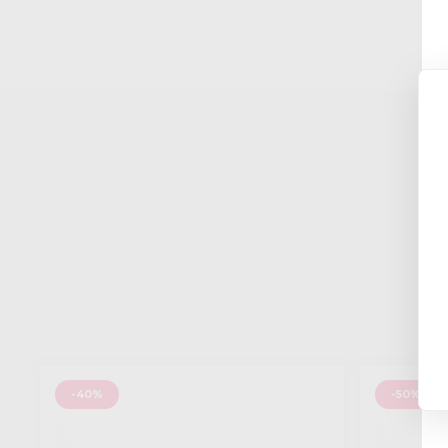
-40%
-50%