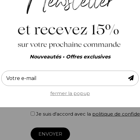
E-mail
(*)
Téléphone
Nouveautés • Offres exclusives
Question
(*)
fermer la popup
Je suis d'accord avec la
politique de confide
ENVOYER