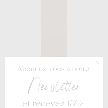
Guess
€ 45
Scarf