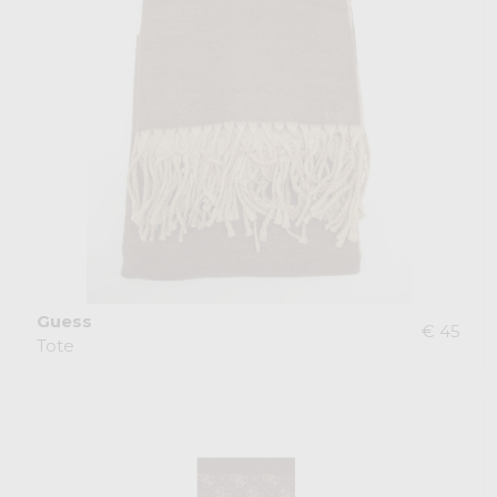
Guess
€ 45
Tote