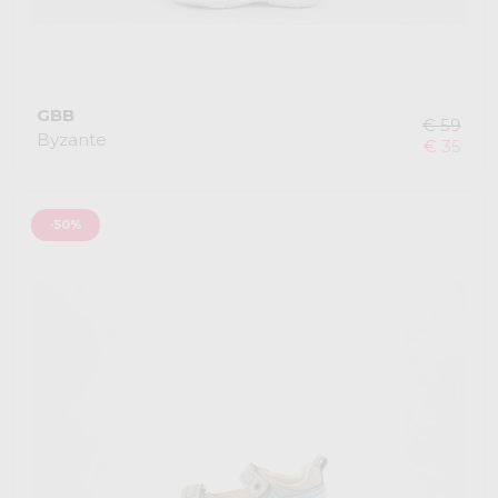
GBB
€ 59
Byzante
€ 35
-50%