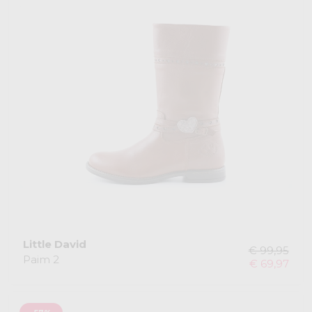
Little David
€ 99,95
Paim 2
€ 69,97