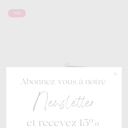
-50%
Jack & Jones
€ 79,99