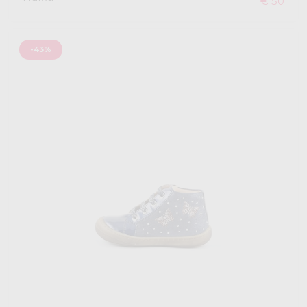
€ 50
-43%