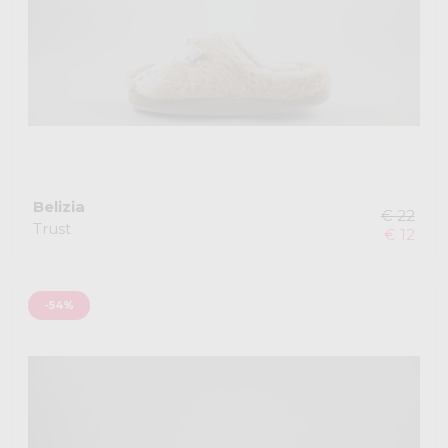
Belizia
€ 22
Trust
€ 12
-54%