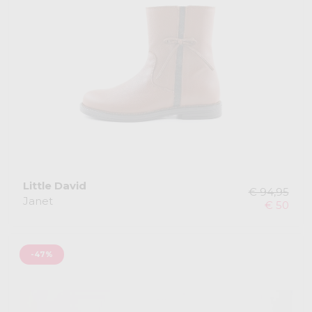
Little David
€ 94,95
Janet
€ 50
-47%