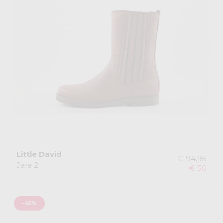
Little David
€ 94,95
Jara 2
€ 50
-45%