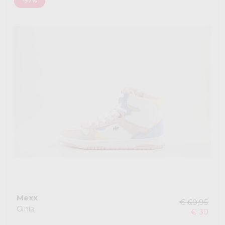
-57%
Mexx
€ 69,95
Ginia
€ 30