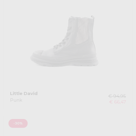
Little David
€ 94,95
Punk
€ 66,47
-30%