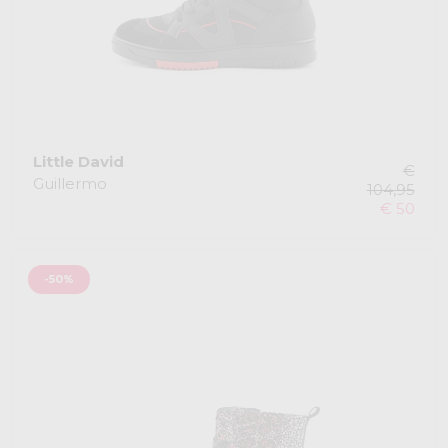
Little David
€
Guillermo
104,95
€ 50
-50%