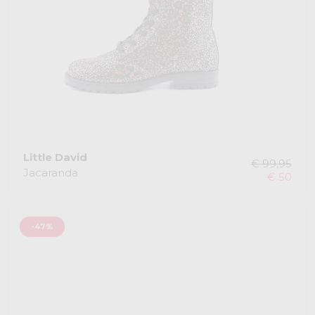
Little David
€ 99,95
Jacaranda
€ 50
-47%