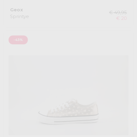
Geox
€ 49,95
Sprintye
€ 20
-43%