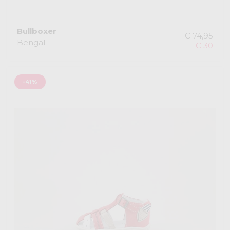
Bullboxer
€ 74,95
Bengal
€ 30
-41%