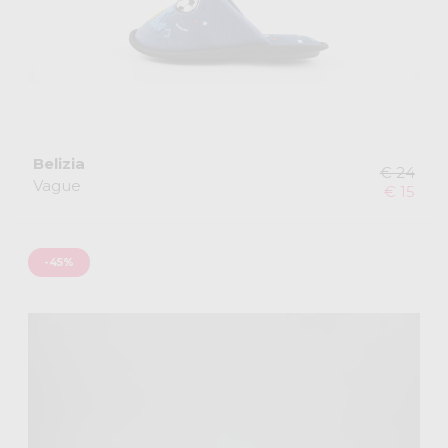
Belizia
€ 24
Vague
€ 15
-45%