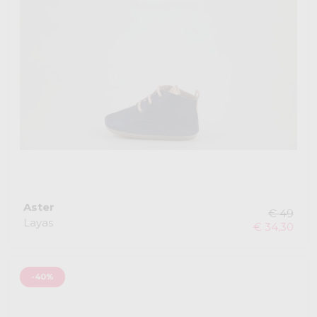
Aster
€ 49
Layas
€ 34,30
-40%