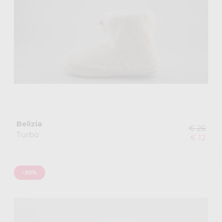
Belizia
€ 26
Turbo
€ 12
-30%