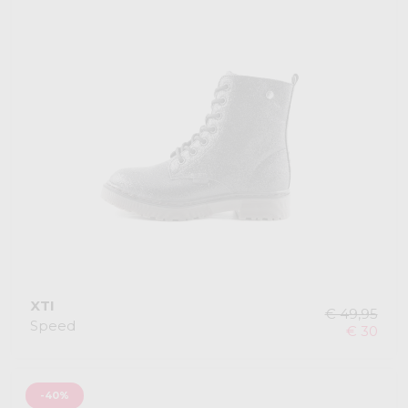
XTI
€ 49,95
Speed
€ 30
-40%