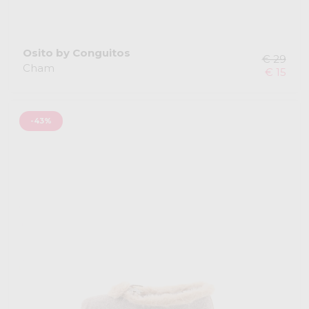
Osito by Conguitos
€ 29
Cham
€ 15
-43%