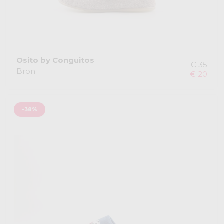
Osito by Conguitos
€ 35
Bron
€ 20
-38%