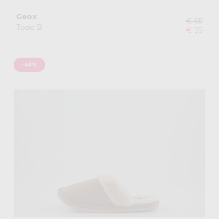
Geox
€ 65
Todo B
€ 35
-48%