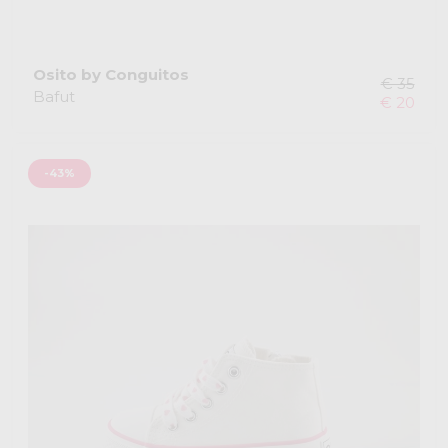
Osito by Conguitos
€ 35
Bafut
€ 20
-43%