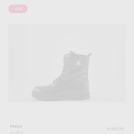
-44%
Mexx
€ 89,95
Haffia