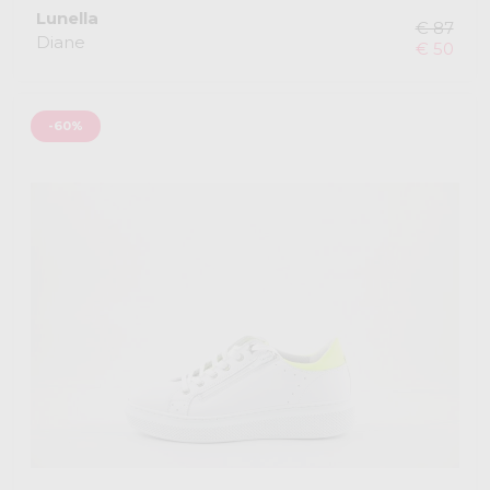
Lunella
€ 87
Diane
€ 50
-60%