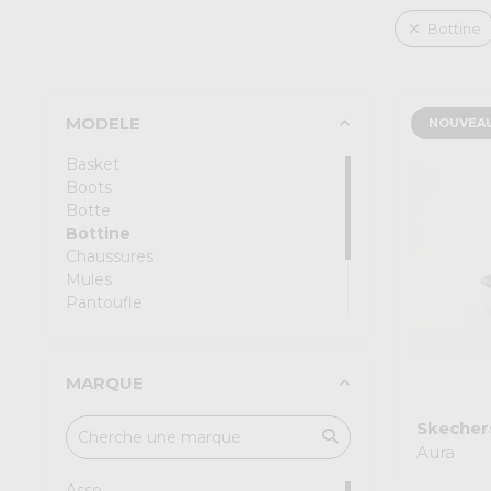
Bottine
MODELE
NOUVEA
Basket
Boots
Botte
Bottine
Chaussures
Mules
Pantoufle
Sandale
Sneackers
Tong
MARQUE
Ch
Skecher
Aura
Asso