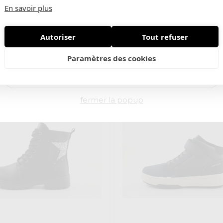
En savoir plus
Autoriser
Tout refuser
Nouveautés • Offres exclusives
t
Innocent
€ 94,95
Barry 2
Paramètres des cookies
fermer la popup