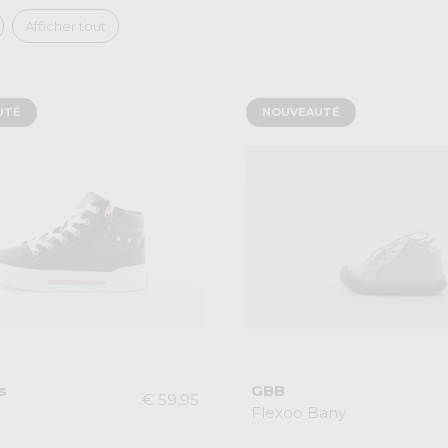
Afficher tout
UTÉ
NOUVEAUTÉ
s
GBB
€ 59,95
Flexoo Bany