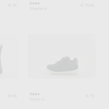
Geox
€ 95
€ 79,95
Shaylax A
Geox
€ 85
€ 75
Hyroo A