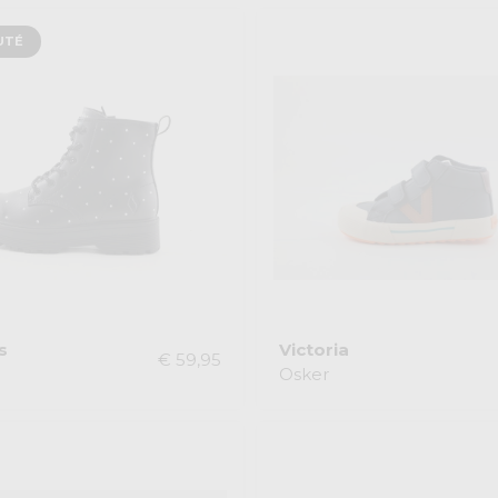
UTÉ
s
Victoria
€ 59,95
Osker