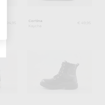
Cortina
€ 94,95
€ 49,95
Kaycha