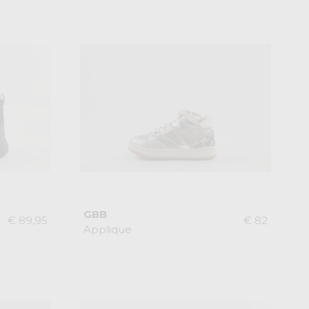
GBB
€ 89,95
€ 82
Applique