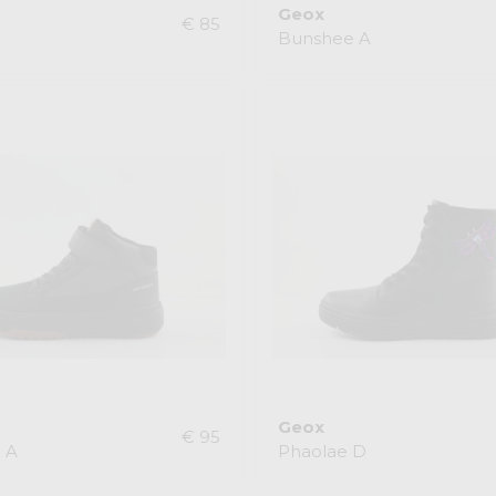
Geox
€ 85
Bunshee A
Geox
€ 95
 A
Phaolae D