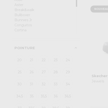
Aster
NOUVEA
Break&walk
Bullboxer
Bunnies Jr
Conguitos
Cortina
Dockers
Gbb
Geox
POINTURE
Innocent
Jack & Jones
20
21
22
23
24
Jeep
Kickers
Little David
25
26
27
28
29
Lunella
Skecher
Mexx
Jewels
30
31
32
33
34
Nero Giardini
Pepe Jeans
Primigi
34,5
35
35,5
36
36,5
Replay
S.oliver