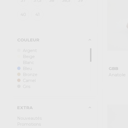
37
37,5
38
38,5
39
Skechers
Sun68
40
41
Tommy Hilfiger
Valentina D.1
Victoria
Xti
COULEUR
Argent
Beige
Blanc
GBB
Bleu
Anatole
Bronze
Camel
Gris
Ivoire
Jaune
Khaki
EXTRA
Leopard
Marron
Nouveautés
Multi
Promotions