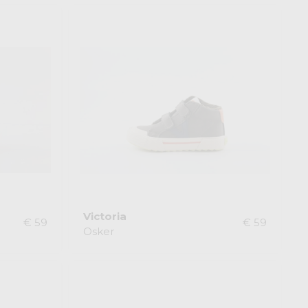
Victoria
€ 59
€ 59
Osker