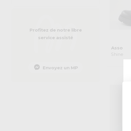
Naturel
Noir
Or
Orange
Rose
Profitez de notre libre
Rouge
Taupe
service assisté
Vert
Asso
Violet
Shine
Envoyez un MP