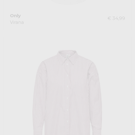
Only
€ 34,99
Virana