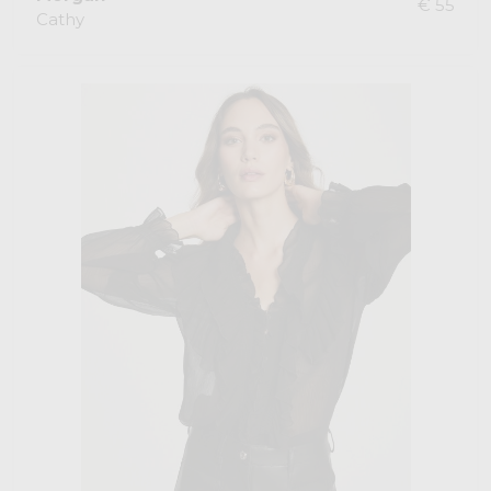
€ 55
Cathy