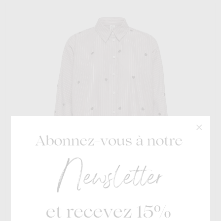
Only Noos
€ 39,99
New Lina