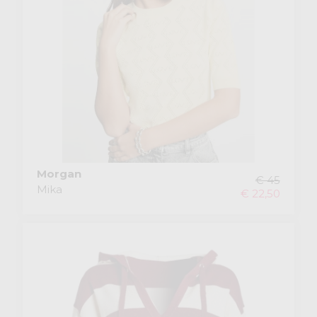
Morgan
€ 45
Mika
€ 22,50