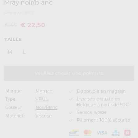
Mray noir/blanc
Référence 78833
€ 22,50
€ 45
TAILLE
M
L
Veuillez choisir une pointure
Marque
Morgan
Disponible en magasin
Livraison gratuite en
Type
VPUL
Belgique à partir de 50€
Couleur
Noir/Blanc
Service rapide
Matériel
Viscose
Paiement 100% sécurisé