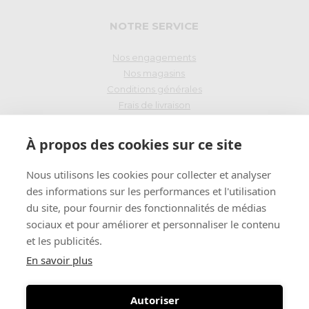
NOTRE SERVICE
Nos engagements
Nos magasins
Conditions générales
Frais de livraison
Droit de rétraction
À propos des cookies sur ce site
PAIEMENT SÉCURISÉ
Nous utilisons les cookies pour collecter et analyser
des informations sur les performances et l'utilisation
du site, pour fournir des fonctionnalités de médias
INSCRIVEZ-VOUS
sociaux et pour améliorer et personnaliser le contenu
et les publicités.
Recevez l'essentiel de l'information dans votre boite mail:
En savoir plus
Autoriser