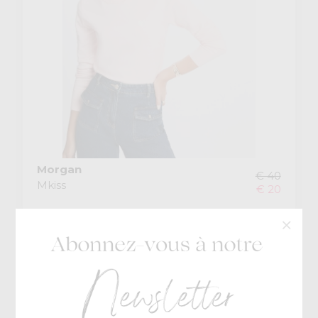
Morgan
€ 40
Mkiss
€ 20