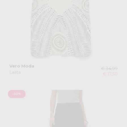
Vero Moda
€ 34,99
Lalita
€ 17,50
-50%