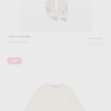
Vero Moda
€ 44,99
Lalita Zola
€ 22,50
-50%