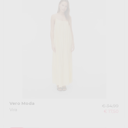
Vero Moda
€ 34,99
Vira
€ 17,50