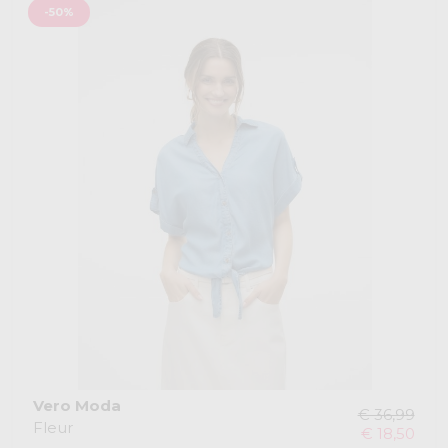
-50%
Vero Moda
€ 36,99
Fleur
€ 18,50