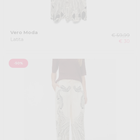
Vero Moda
€ 59,99
Latita
€ 30
-50%