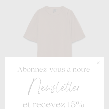
Vero Moda
€ 29,99
Abigail