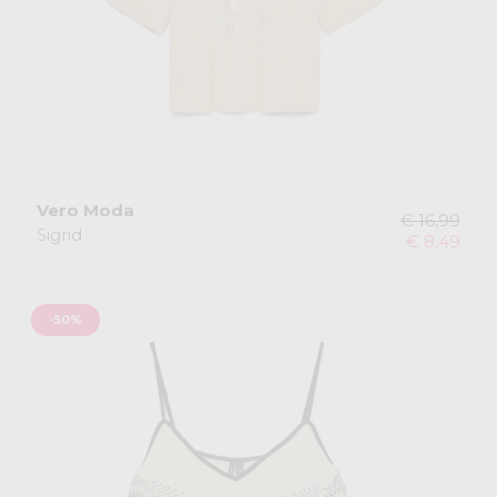
Vero Moda
€ 16,99
Sigrid
€ 8,49
-50%