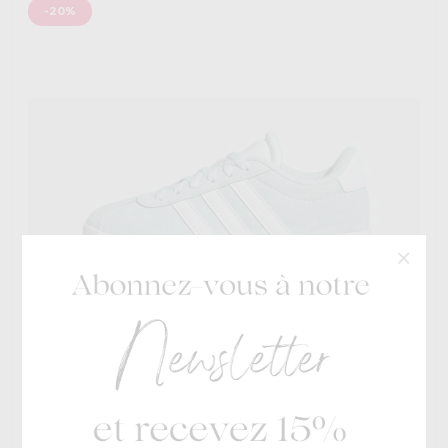
-20%
Adidas
€ 50
VL Court 3.0
€ 40