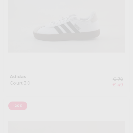
Adidas
€ 70
Court 3.0
€ 49
-20%