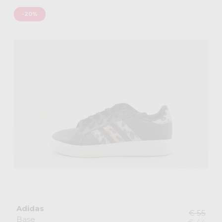
-20%
Adidas
€ 55
Base