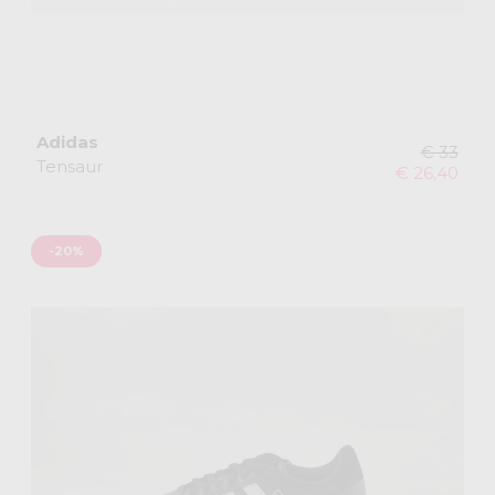
Adidas
€ 33
Tensaur
€ 26,40
-20%