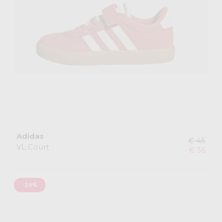
Adidas
€ 45
VL Court
€ 36
-20%