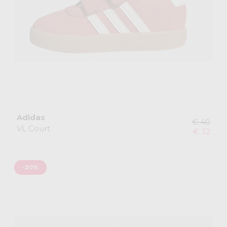
Adidas
€ 40
VL Court
€ 32
-20%