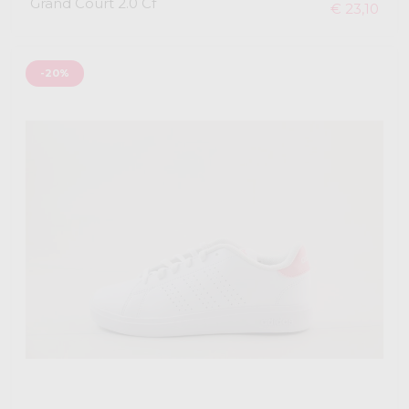
Grand Court 2.0 Cf
€ 23,10
-20%