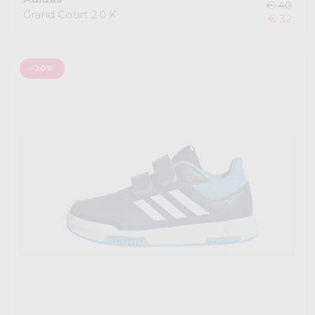
€ 40
Grand Court 2.0 K
€ 32
-20%