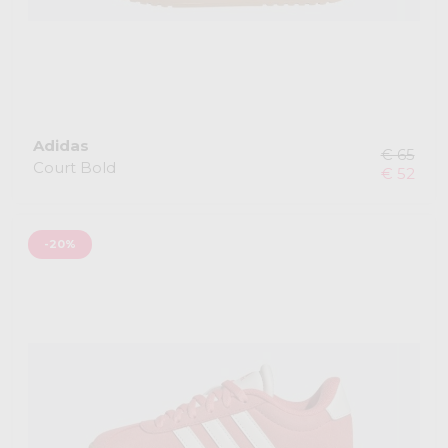
Adidas
€ 65
Court Bold
€ 52
-20%