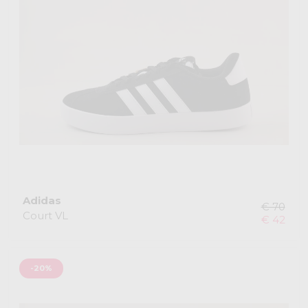
Adidas
€ 70
Court VL
€ 42
-20%