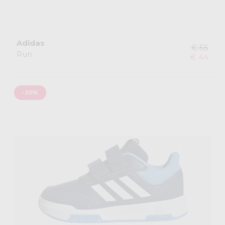
Adidas
€ 55
Run
€ 44
-20%