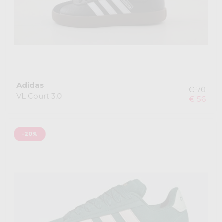
Adidas
€ 70
VL Court 3.0
€ 56
-20%