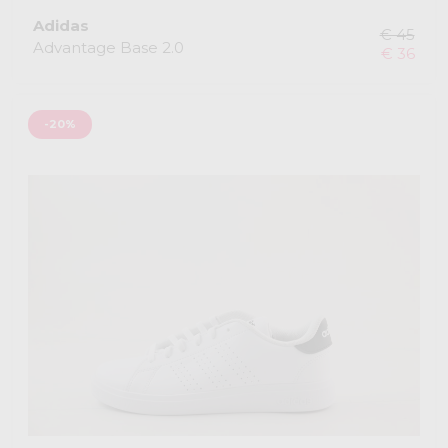
Adidas
€ 45
Advantage Base 2.0
€ 36
-20%