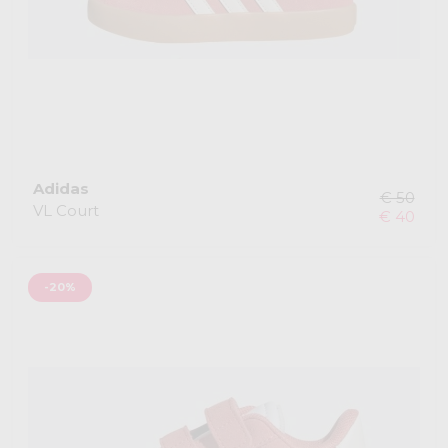
Adidas
€ 50
VL Court
€ 40
-20%