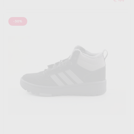
€ 44
-30%