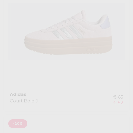
Adidas
€ 65
Court Bold J
€ 52
-20%