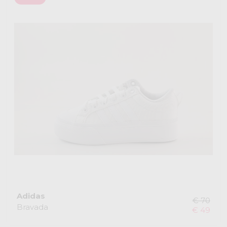
Adidas
€ 70
Bravada
€ 49