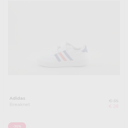
Adidas
€ 35
Breaknet
€ 28
-30%