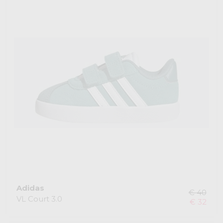
Adidas
€ 40
VL Court 3.0
€ 32