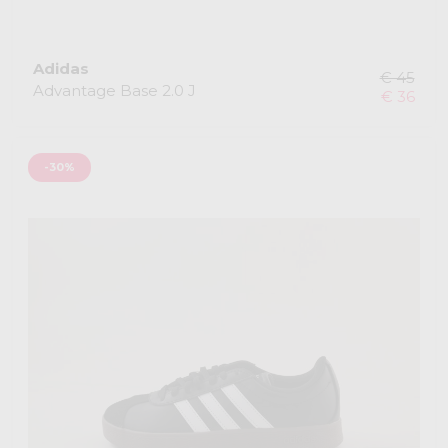
Adidas
€ 45
Advantage Base 2.0 J
€ 36
-30%