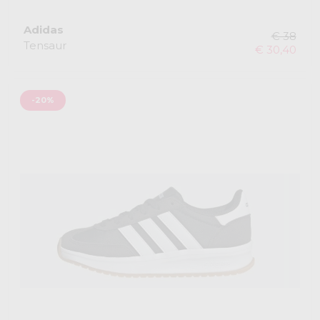
Adidas
€ 38
Tensaur
€ 30,40
-20%