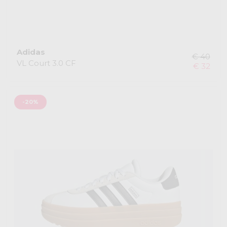
Adidas
€ 40
VL Court 3.0 CF
€ 32
-20%