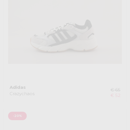
Adidas
€ 65
Crazychaos
€ 52
-20%