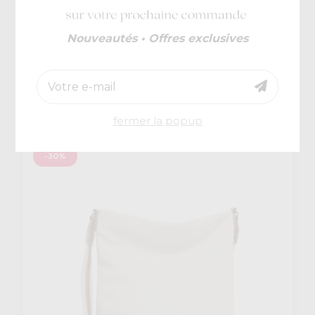
Nouveautés • Offres exclusives
Tamaris
€ 59,95
Katharina Zip
€ 41,97
fermer la popup
-30%