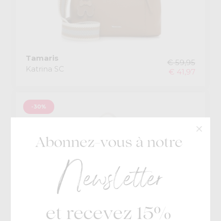
Tamaris
€ 59,95
Katrina SC
€ 41,97
-30%