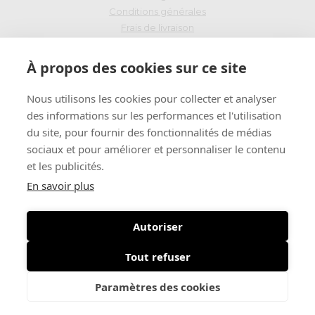
Conditions générales
Frais de livraison
Droit de rétraction
À propos des cookies sur ce site
PAIEMENT SÉCURISÉ
Nous utilisons les cookies pour collecter et analyser
des informations sur les performances et l'utilisation
du site, pour fournir des fonctionnalités de médias
INSCRIVEZ-VOUS
sociaux et pour améliorer et personnaliser le contenu
et les publicités.
Recevez l'essentiel de l'information dans votre boite mail:
En savoir plus
Autoriser
Tout refuser
© 2026 Marques à Suivre - TVA BE 0890.213.738
-
Paramètres des cookies
Politique de confidentialité
-
Plan du site