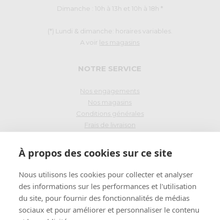
Dimanche : 10h à 13h et 10h à 18h *
(*) Lundi & dimanche: horaires variables.
A voir
les magasins
NOTRE SERVICE
Nos engagements
Nos magasins
Conditions générales
Frais de livraison
Droit de rétraction
À propos des cookies sur ce site
PAIEMENT SÉCURISÉ
Nous utilisons les cookies pour collecter et analyser
des informations sur les performances et l'utilisation
du site, pour fournir des fonctionnalités de médias
INSCRIVEZ-VOUS
sociaux et pour améliorer et personnaliser le contenu