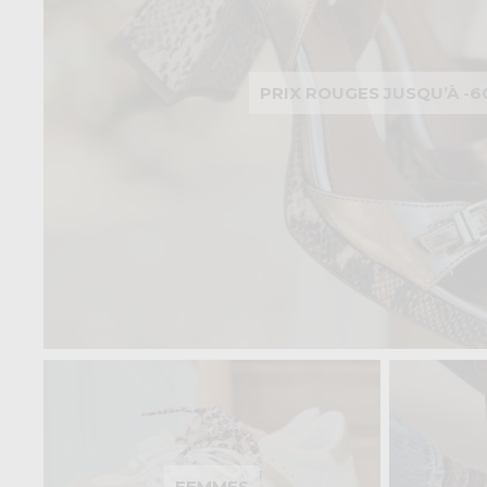
PRIX ROUGES JUSQU’À -
FEMMES