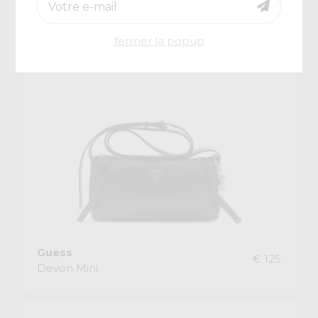
fermer la popup
Guess
€ 125
Devon Mini