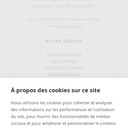
Dimanche : 10h à 13h et 10h à 18h *
(*) Lundi & dimanche: horaires variables.
A voir
les magasins
NOTRE SERVICE
Nos engagements
Nos magasins
Conditions générales
Frais de livraison
Droit de rétraction
À propos des cookies sur ce site
PAIEMENT SÉCURISÉ
Nous utilisons les cookies pour collecter et analyser
des informations sur les performances et l'utilisation
du site, pour fournir des fonctionnalités de médias
INSCRIVEZ-VOUS
sociaux et pour améliorer et personnaliser le contenu