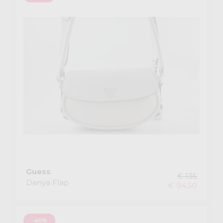
Guess
€ 135
Danya Flap
€ 94,50
-40%