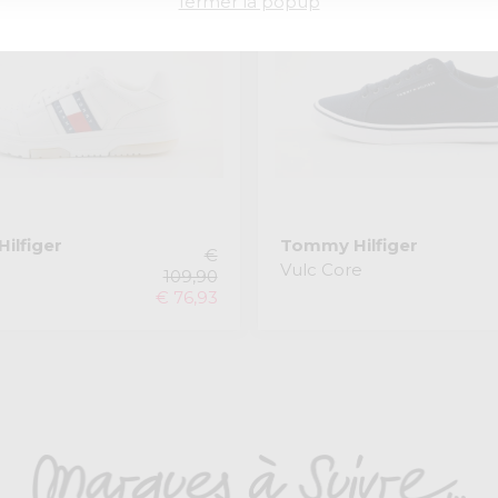
fermer la popup
ilfiger
Tommy Hilfiger
€
n
Vulc Core
109,90
€ 76,93