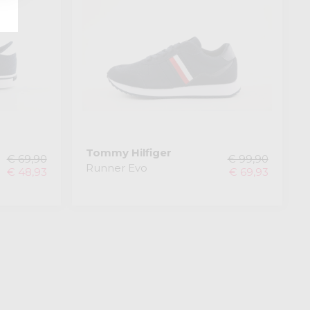
Tommy Hilfiger
€ 69,90
€ 99,90
Runner Evo
€ 48,93
€ 69,93