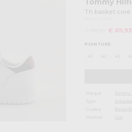
Tommy Hilfi
Th basket core
Référence 75975
€ 69,93
€ 99,90
POINTURE
40
42
43
4
Marque
Tommy H
Type
Sneacke
Couleur
Beige/B
Matériel
Cuir