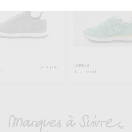
Sun68
€ 89,95
d
Tom Solid