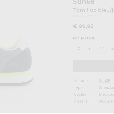
Sun68
Tom fluo bleu/
Référence 81223
€ 99,95
POINTURE
40
41
42
4
Marque
Sun68
Type
Sneacke
Couleur
Bleu/Ja
Matériel
Nubuck/