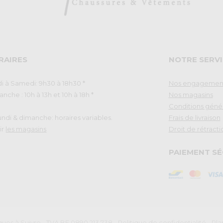
RAIRES
NOTRE SERVI
i à Samedi: 9h30 à 18h30 *
Nos engagemen
nche : 10h à 13h et 10h à 18h *
Nos magasins
Conditions géné
Lundi & dimanche: horaires variables.
Frais de livraison
ir
les magasins
Droit de rétracti
PAIEMENT SÉ
ues à Suivre - TVA BE 0890.213.738
-
Politique de confidentialité
-
Pla