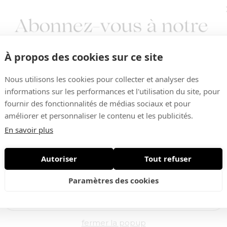
À propos des cookies sur ce site
Nous utilisons les cookies pour collecter et analyser des
informations sur les performances et l'utilisation du site, pour
fournir des fonctionnalités de médias sociaux et pour
améliorer et personnaliser le contenu et les publicités.
Vous aimerez aussi ...
En savoir plus
Autoriser
Tout refuser
Nouveautés • Offres exclusives
Paramètres des cookies
-30%
fermer la popup