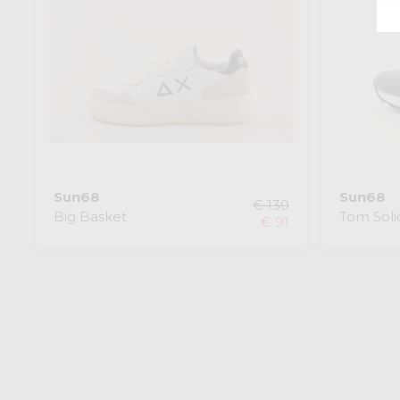
Sun68
Sun68
€ 130
Big Basket
Tom Soli
€ 91