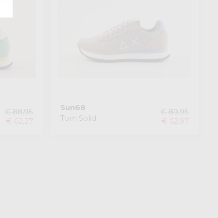
Sun68
€ 88,95
€ 89,95
Tom Solid
€ 62,27
€ 62,97