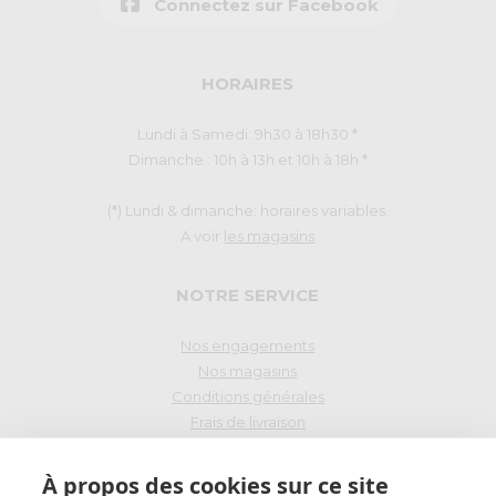
Connectez sur Facebook
HORAIRES
Lundi à Samedi: 9h30 à 18h30 *
Dimanche : 10h à 13h et 10h à 18h *
(*) Lundi & dimanche: horaires variables.
A voir
les magasins
NOTRE SERVICE
Nos engagements
Nos magasins
Conditions générales
Frais de livraison
Droit de rétraction
À propos des cookies sur ce site