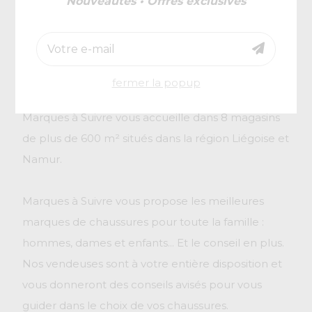
famille
Nouveautés • Offres exclusives
fermer la popup
Spécialiste des chaussures de mode, l'enseigne
Marques à Suivre vous accueille dans 8 magasins
de plus de 600 m² situés dans la région Liégoise et
Namur.
Marques à Suivre vous propose les meilleures
marques de chaussures pour toute la famille :
hommes, dames et enfants... Et le conseil en plus.
Nos vendeuses sont à votre entière disposition et
vous donneront des conseils avisés pour vous
guider dans le choix de vos chaussures.