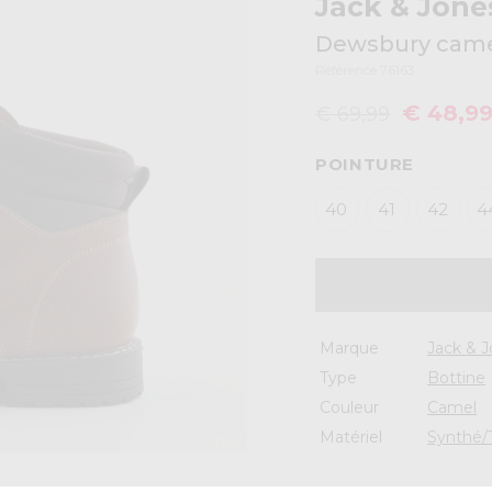
Jack & Jone
Dewsbury cam
Référence 76163
€ 48,9
€ 69,99
POINTURE
40
41
42
4
Marque
Jack & 
Type
Bottine
Couleur
Camel
Matériel
Synthé/