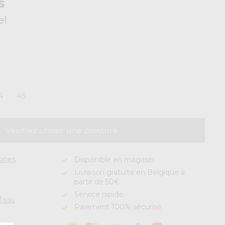
s
el
9
4
45
Veuillez choisir une pointure
Jones
Disponible en magasin
Livraison gratuite en Belgique à
partir de 50€
Service rapide
Tissu
Paiement 100% sécurisé