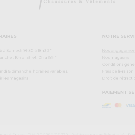
RAIRES
NOTRE SERVI
i à Samedi: 9h30 à 18h30 *
Nos engagemen
nche : 10h à 13h et 10h à 18h *
Nos magasins
Conditions géné
Lundi & dimanche: horaires variables.
Frais de livraison
ir
les magasins
Droit de rétracti
PAIEMENT SÉ
ues à Suivre - TVA BE 0890.213.738
-
Politique de confidentialité
-
Pla