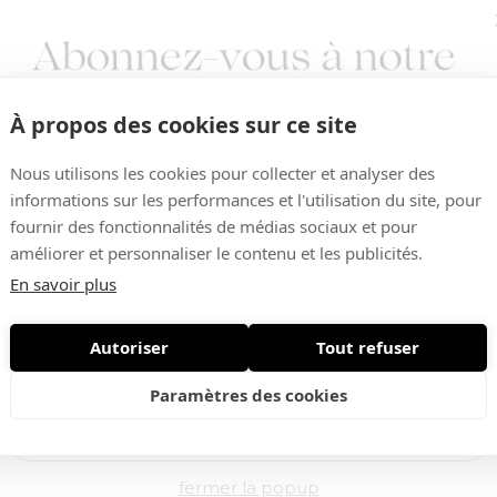
À propos des cookies sur ce site
Nous utilisons les cookies pour collecter et analyser des
informations sur les performances et l'utilisation du site, pour
fournir des fonctionnalités de médias sociaux et pour
améliorer et personnaliser le contenu et les publicités.
Vous aimerez aussi ...
En savoir plus
Autoriser
Tout refuser
Nouveautés • Offres exclusives
Paramètres des cookies
-30%
fermer la popup