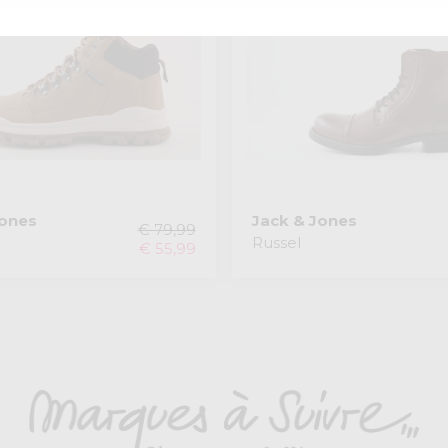
Jones
Jack & Jones
€ 79,99
Russel
€ 55,99