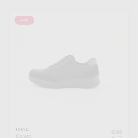
-40%
IMAC
€ 95
Cerato
€ 57