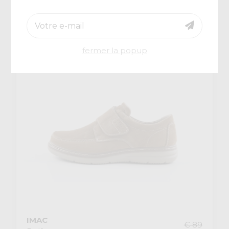
€ 59,50
-30%
fermer la popup
IMAC
€ 89