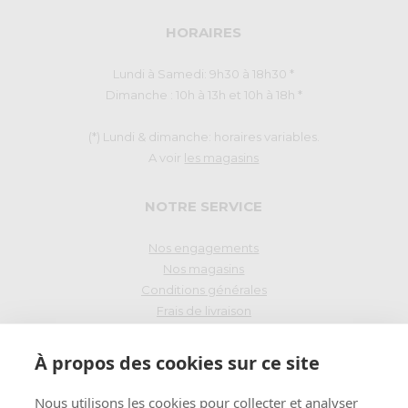
HORAIRES
Lundi à Samedi: 9h30 à 18h30 *
Dimanche : 10h à 13h et 10h à 18h *
(*) Lundi & dimanche: horaires variables.
A voir
les magasins
NOTRE SERVICE
Nos engagements
Nos magasins
Conditions générales
Frais de livraison
Droit de rétraction
À propos des cookies sur ce site
PAIEMENT SÉCURISÉ
Nous utilisons les cookies pour collecter et analyser