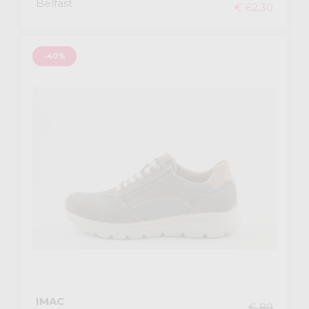
Belfast
€ 62,30
-40%
IMAC
€ 89