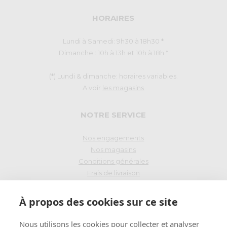
HORAIRES
Lundi à Samedi: 9h30 à 18h30 *
Dimanche : 10h à 13h et 10h à 18h *
(*) Lundi & dimanche: horaires variables.
A voir
les magasins
NOTRE SERVICE
Nos engagements
Nos magasins
Conditions générales
Frais de livraison
Droit de rétraction
À propos des cookies sur ce site
PAIEMENT SÉCURISÉ
Nous utilisons les cookies pour collecter et analyser