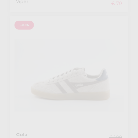
Viper
€ 70
-30%
Gola
€ 100