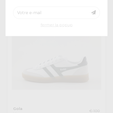
€ 51
-30%
fermer la popup
Gola
€ 100