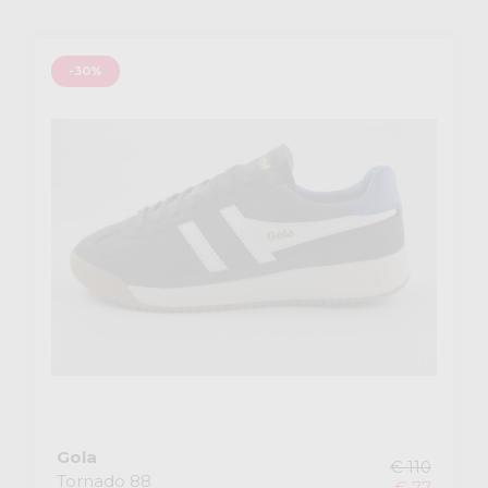
-30%
Gola
€ 110
Tornado 88
€ 77