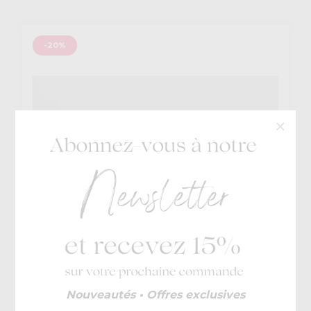
-20%
Geox
Nouveautés • Offres exclusives
€ 89,95
Spherica B
€ 71,96