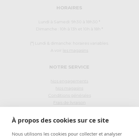
HORAIRES
Lundi à Samedi: 9h30 à 18h30 *
Dimanche : 10h à 13h et 10h à 18h *
(*) Lundi & dimanche: horaires variables.
A voir
les magasins
NOTRE SERVICE
Nos engagements
Nos magasins
Conditions générales
Frais de livraison
Droit de rétraction
À propos des cookies sur ce site
PAIEMENT SÉCURISÉ
Nous utilisons les cookies pour collecter et analyser