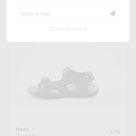
-20%
fermer la popup
Geox
€ 75
Strada D