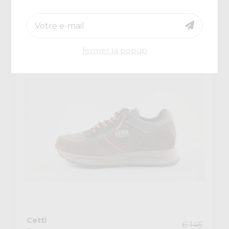
€ 72,50
-50%
fermer la popup
Cetti
€ 145