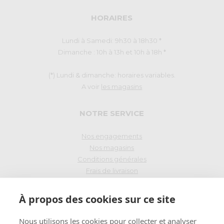
HORAIRES
Lundi à Samedi: 9h30 à 18h30 *
Dimanche : 10h à 13h et 10h à 18h *
(*) Lundi & dimanche: horaires variables.
A voir
les magasins
NOTRE SERVICE
Nos engagements
Nos magasins
Conditions générales
Frais de livraison
Droit de rétraction
À propos des cookies sur ce site
PAIEMENT SÉCURISÉ
Nous utilisons les cookies pour collecter et analyser