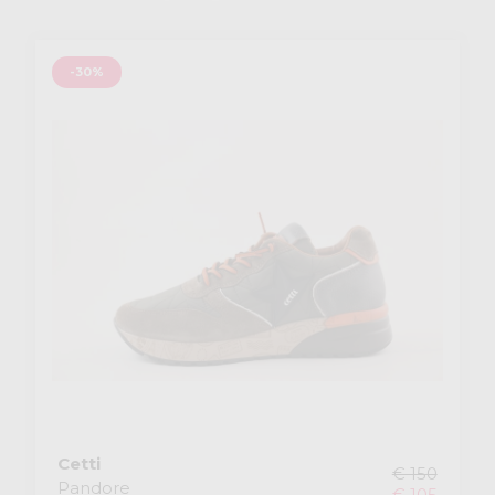
-30%
Cetti
€ 150
Pandore
€ 105