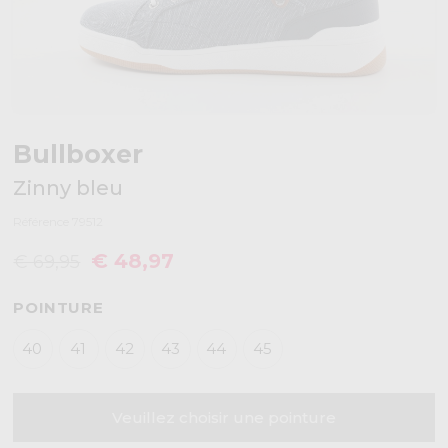
Bullboxer
Zinny bleu
Référence 79512
€ 48,97
€ 69,95
POINTURE
40
41
42
43
44
45
Veuillez choisir une pointure