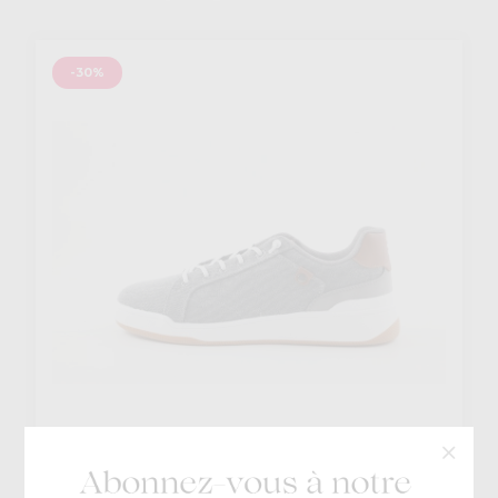
-30%
Bullboxer
€ 69,95
Zinny
€ 48,97