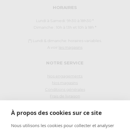
HORAIRES
Lundi à Samedi: 9h30 à 18h30 *
Dimanche : 10h à 13h et 10h à 18h *
(*) Lundi & dimanche: horaires variables.
A voir
les magasins
NOTRE SERVICE
Nos engagements
Nos magasins
Conditions générales
Frais de livraison
Droit de rétraction
À propos des cookies sur ce site
PAIEMENT SÉCURISÉ
Nous utilisons les cookies pour collecter et analyser