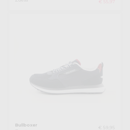
€ 55,97
Bullboxer
€ 59,95