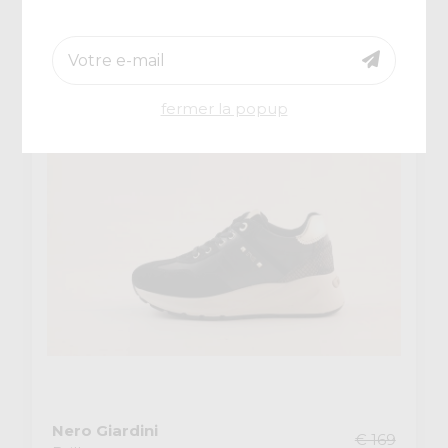
€ 89,50
-40%
fermer la popup
Nero Giardini
€ 169