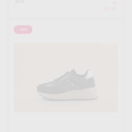
Brill
€
101,40
-30%