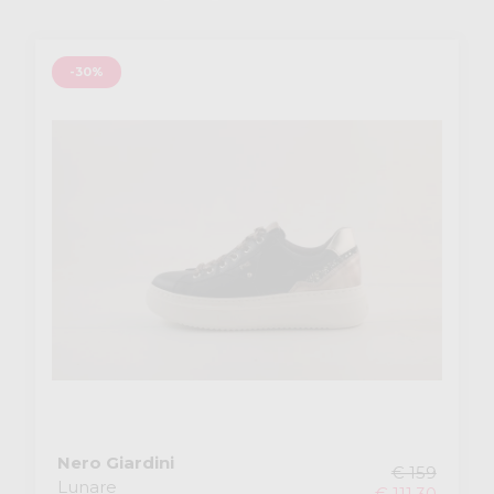
-30%
Nero Giardini
€ 159
Lunare
€ 111,30