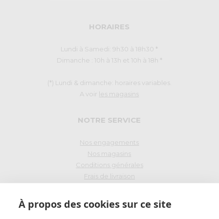
HORAIRES
Lundi à Samedi: 9h30 à 18h30 *
Dimanche : 10h à 13h et 10h à 18h *
(*) Lundi & dimanche: horaires variables.
A voir
les magasins
NOTRE SERVICE
Nos engagements
Nos magasins
Conditions générales
Frais de livraison
Droit de rétraction
À propos des cookies sur ce site
PAIEMENT SÉCURISÉ