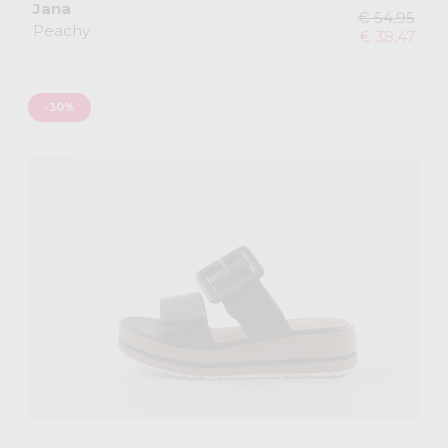
Jana
€ 54,95
Peachy
€ 38,47
-30%