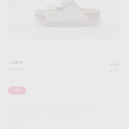
Calba
€ 70
Spindy
€ 49
-30%