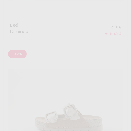
Exé
€ 95
Diminda
€ 66,50
-30%