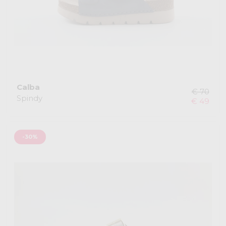
Calba
€ 70
Spindy
€ 49
-30%