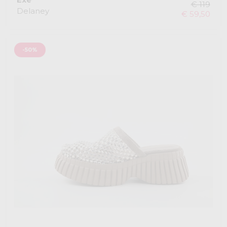
€ 119
Delaney
€ 59,50
-50%