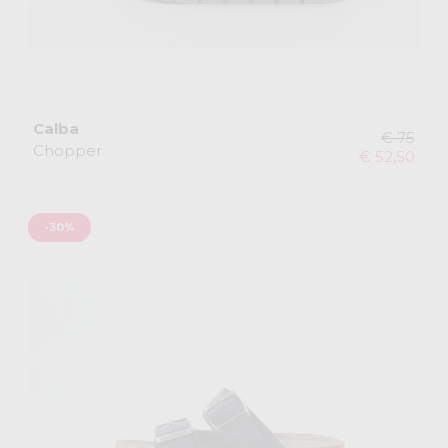
Calba
€ 75
Chopper
€ 52,50
-30%