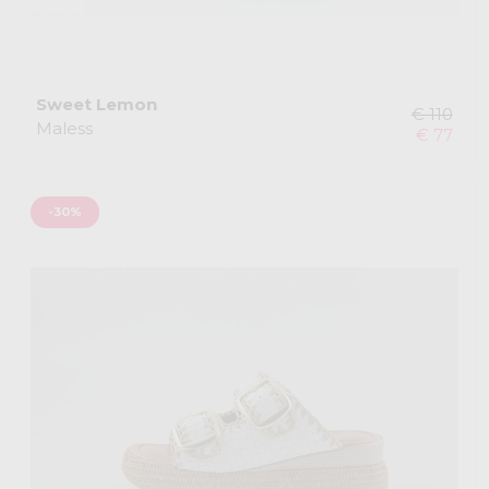
Sweet Lemon
€ 110
Maless
€ 77
-30%