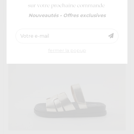
Valentina D.9
€ 70
Meatball
Nouveautés • Offres exclusives
€ 49
-40%
fermer la popup