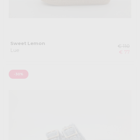
Sweet Lemon
€ 110
Lue
€ 77
-30%