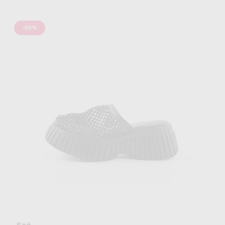
-50%
Exé