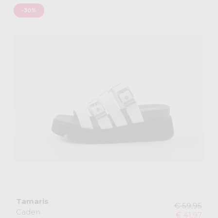
-30%
Tamaris
€ 59,95
Caden
€ 41,97