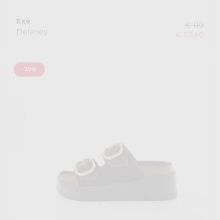
Exé
€ 119
Delaney
€ 59,50
-30%