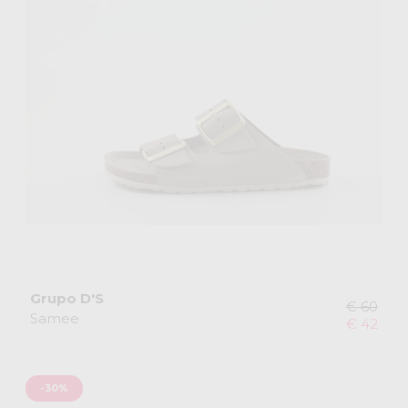
Grupo D'S
€ 60
Samee
€ 42
-30%