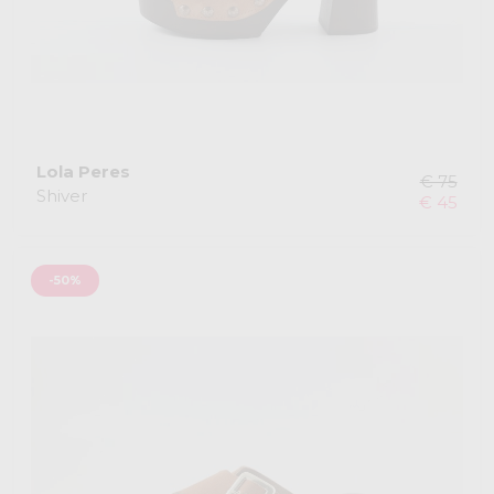
Lola Peres
€ 75
Shiver
€ 45
-50%