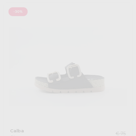
-30%
Calba
€ 75