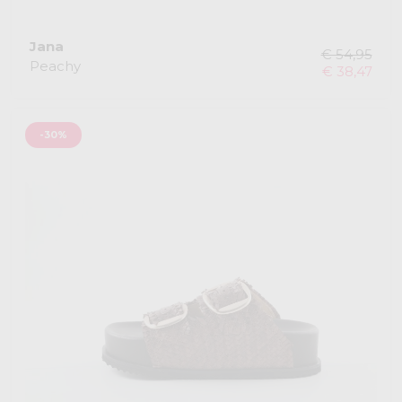
Jana
€ 54,95
Peachy
€ 38,47
-30%