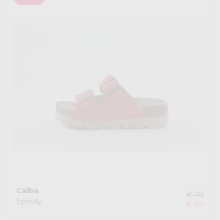
Calba
€ 70
Spindy
€ 49