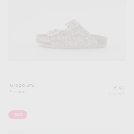
Grupo D'S
€ 45
Samee
€ 31,50
-30%