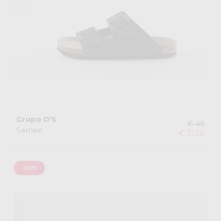
Grupo D'S
€ 45
Samee
€ 31,50
-30%