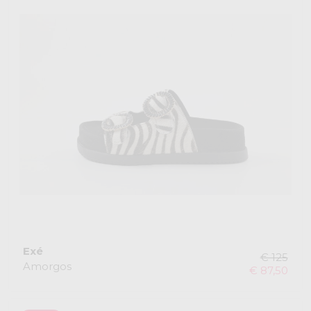
Exé
€ 125
Amorgos
€ 87,50