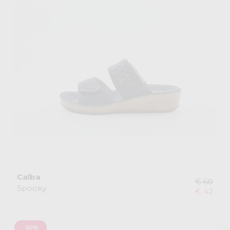
Calba
€ 60
Spooky
€ 42
-30%