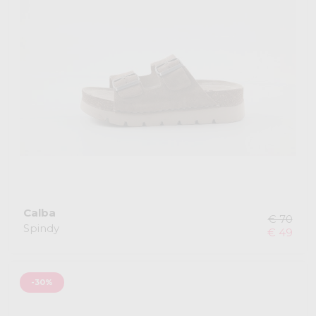
Calba
€ 70
Spindy
€ 49
-30%