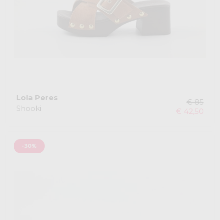
Lola Peres
€ 85
Shooki
€ 42,50
-30%