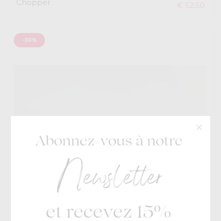
Chopper
€ 52,50
-30%