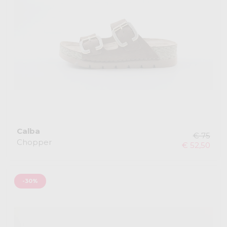
Calba
€ 75
Chopper
€ 52,50
-30%