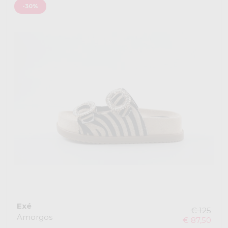
-30%
Exé
€ 125
Amorgos
€ 87,50