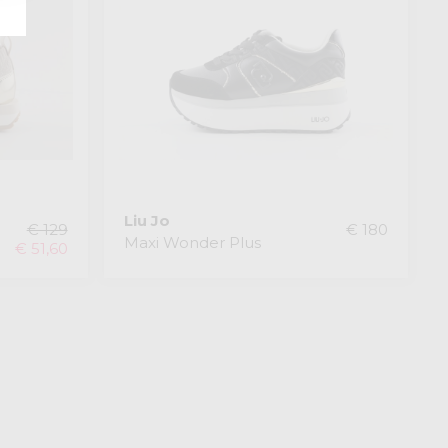
Liu Jo
€ 129
€ 180
Maxi Wonder Plus
€ 51,60