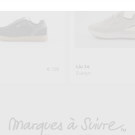
Liu Jo
€ 139
Evelyn