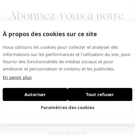
À propos des cookies sur ce site
Nous utilisons les cookies pour collecter et analyser des
informations sur les performances et l'utilisation du site, pour
fournir des fonctionnalités de médias sociaux et pour
améliorer et personnaliser le contenu et les publicités.
Vous aimerez aussi ...
En savoir plus
Autoriser
Tout refuser
Nouveautés • Offres exclusives
Paramètres des cookies
-60%
fermer la popup