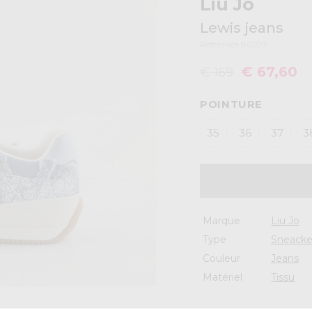
Liu Jo
Lewis jeans
Référence 80293
€ 67,60
€ 169
POINTURE
35
36
37
3
Marque
Liu Jo
Type
Sneacke
Couleur
Jeans
Matériel
Tissu