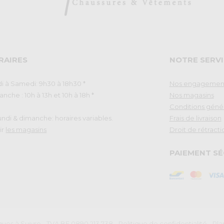
RAIRES
NOTRE SERVI
i à Samedi: 9h30 à 18h30 *
Nos engagemen
nche : 10h à 13h et 10h à 18h *
Nos magasins
Conditions géné
Lundi & dimanche: horaires variables.
Frais de livraison
ir
les magasins
Droit de rétracti
PAIEMENT SÉ
ues à Suivre - TVA BE 0890.213.738
-
Politique de confidentialité
-
Pla