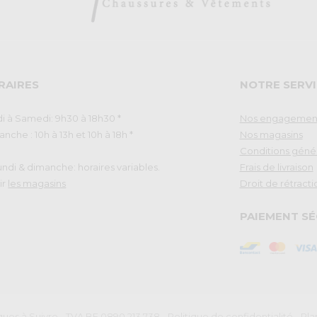
RAIRES
NOTRE SERVI
i à Samedi: 9h30 à 18h30 *
Nos engagemen
nche : 10h à 13h et 10h à 18h *
Nos magasins
Conditions géné
Lundi & dimanche: horaires variables.
Frais de livraison
ir
les magasins
Droit de rétracti
PAIEMENT SÉ
ues à Suivre - TVA BE 0890.213.738
-
Politique de confidentialité
-
Pla