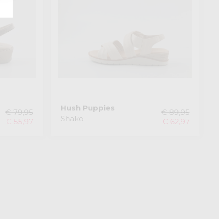
Hush Puppies
€ 79,95
€ 89,95
Shako
€ 55,97
€ 62,97