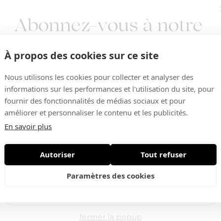
À propos des cookies sur ce site
Nous utilisons les cookies pour collecter et analyser des
informations sur les performances et l'utilisation du site, pour
fournir des fonctionnalités de médias sociaux et pour
améliorer et personnaliser le contenu et les publicités.
Vous aimerez aussi ...
En savoir plus
Autoriser
Tout refuser
Nouveautés • Offres exclusives
Paramètres des cookies
-30%
fermer la popup