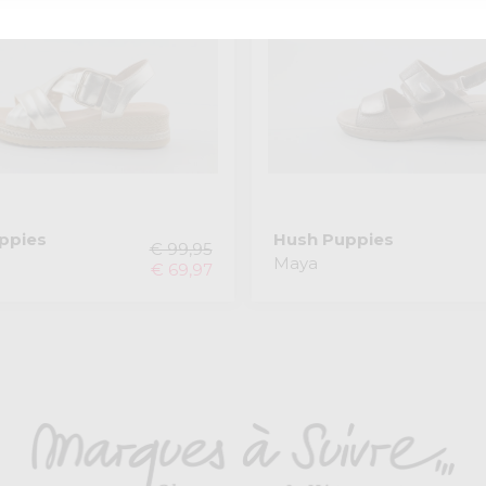
ppies
Hush Puppies
€ 99,95
Maya
€ 69,97