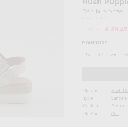
Hush Puppi
Dahlia bronze
Référence 80014
€ 59,47
€ 84,95
POINTURE
36
37
38
3
Marque
Hush Pu
Type
Sandale
Couleur
Bronze
Matériel
Cuir