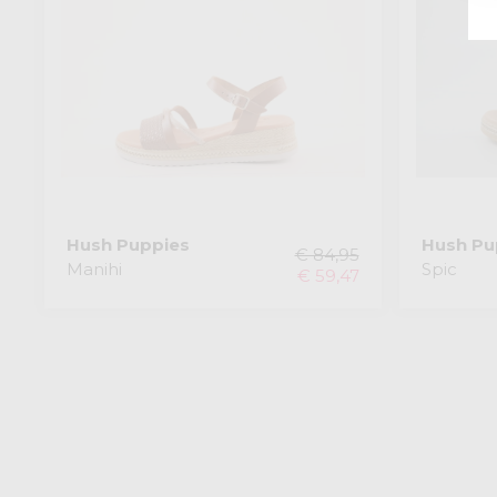
Hush Puppies
Hush Pu
€ 84,95
Manihi
Spic
€ 59,47