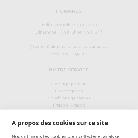
HORAIRES
Lundi à Samedi: 9h30 à 18h30 *
Dimanche : 10h à 13h et 10h à 18h *
(*) Lundi & dimanche: horaires variables.
A voir
les magasins
NOTRE SERVICE
Nos engagements
Nos magasins
Conditions générales
Frais de livraison
Droit de rétraction
À propos des cookies sur ce site
PAIEMENT SÉCURISÉ
Nous utilisons les cookies pour collecter et analyser