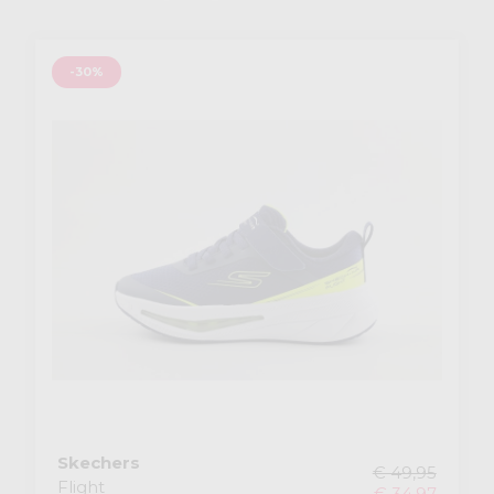
-30%
Skechers
€ 49,95
Flight
€ 34,97