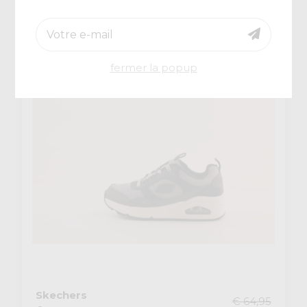
€ 38,97
-30%
fermer la popup
Skechers
€ 64,95