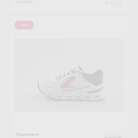
Groove
€ 45,47
-30%
Skechers
€ 59,95