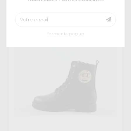
Innocent
€ 94,95
Boris 2
fermer la popup
-40%