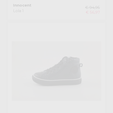
Innocent
€ 94,95
Lola 1
€ 56,97