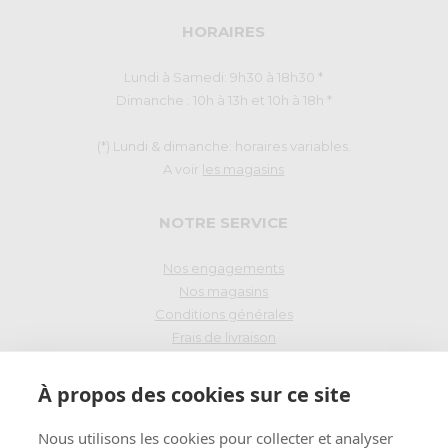
HORAIRES
Lundi à Samedi: 9h30 à 18h30 *
Dimanche : 10h à 13h et 10h à 18h *
(*) Lundi & dimanche: horaires variables.
A voir
les magasins
NOTRE SERVICE
Nos engagements
Nos magasins
Conditions générales
Frais de livraison
Droit de rétraction
À propos des cookies sur ce site
PAIEMENT SÉCURISÉ
Nous utilisons les cookies pour collecter et analyser