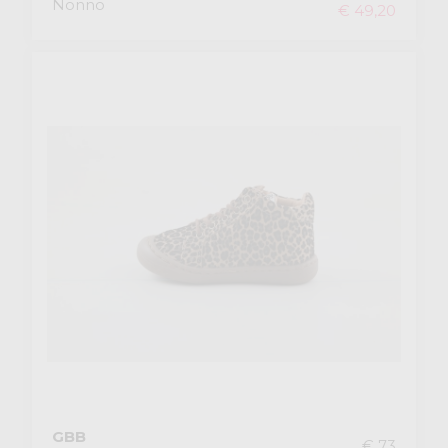
Nonno
€ 49,20
GBB
€ 73