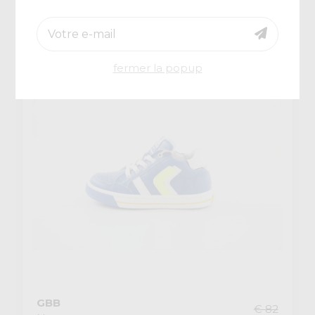
€ 43,80
-40%
fermer la popup
GBB
€ 82