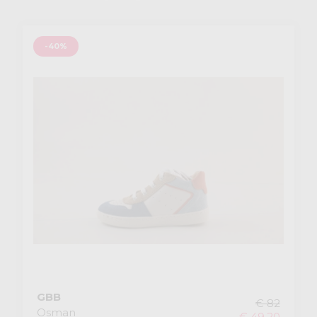
-40%
GBB
€ 82
Osman
€ 49,20