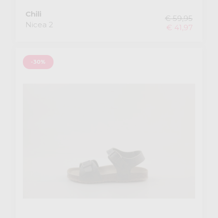
Chili
€ 59,95
Nicea 2
€ 41,97
-30%