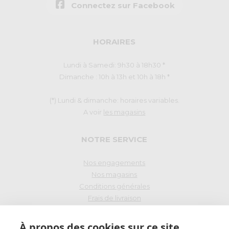
Connectez sur Facebook
HORAIRES
Lundi à Samedi: 9h30 à 18h30 *
Dimanche : 10h à 13h et 10h à 18h *
(*) Lundi & dimanche: horaires variables.
A voir
les magasins
NOTRE SERVICE
Nos engagements
Nos magasins
Conditions générales
Frais de livraison
Droit de rétraction
À propos des cookies sur ce site