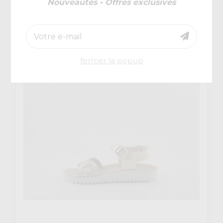
Nouveautés • Offres exclusives
Chili
€ 54,95
Pepita 5
€ 38,47
fermer la popup
-30%