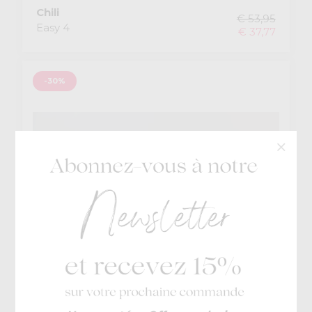
Chili
€ 53,95
Easy 4
€ 37,77
-30%