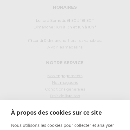
HORAIRES
Lundi à Samedi: 9h30 à 18h30 *
Dimanche : 10h à 13h et 10h à 18h *
(*) Lundi & dimanche: horaires variables.
A voir
les magasins
NOTRE SERVICE
Nos engagements
Nos magasins
Conditions générales
Frais de livraison
Droit de rétraction
À propos des cookies sur ce site
PAIEMENT SÉCURISÉ
Nous utilisons les cookies pour collecter et analyser