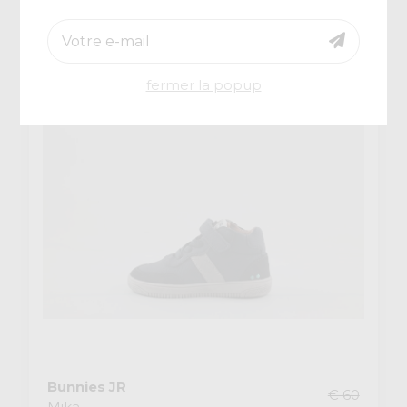
-50%
fermer la popup
Bunnies JR
€ 60
Mika