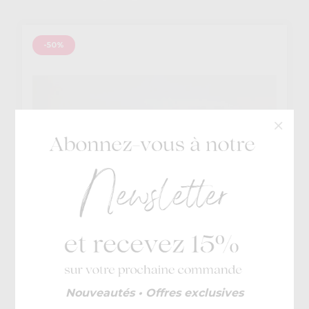
-50%
Bunnies JR
Nouveautés • Offres exclusives
€ 60
Mika
€ 30