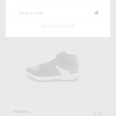
€ 41,30
-30%
fermer la popup
Kickers
€ 59