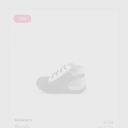
-30%
Kickers
€ 73
Bonzip
€ 51,10