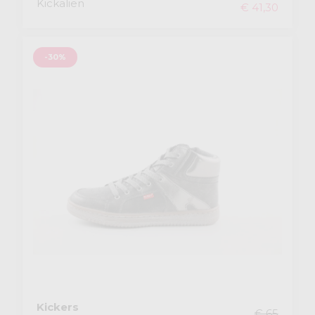
Kickalien
€ 41,30
-30%
Kickers
€ 65