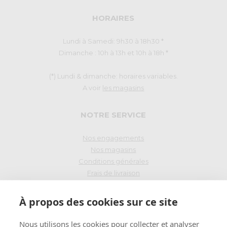
HORAIRES
Lundi à Samedi: 9h30 à 18h30 *
Dimanche : 10h à 13h et 10h à 18h *
(*) Lundi & dimanche: horaires variables.
A voir
les magasins
NOTRE SERVICE
Nos engagements
Nos magasins
Conditions générales
Frais de livraison
Droit de rétraction
À propos des cookies sur ce site
PAIEMENT SÉCURISÉ
Nous utilisons les cookies pour collecter et analyser